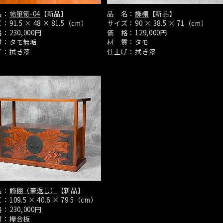
名：
帖箪笥-04
【新品】
品 名：
飾棚
【新品】
ズ：
91.5 × 48 × 81.5（cm）
サイズ：
90 × 38.5 × 71（cm）
格：
230,000円
価 格：
129,000円
質：
タモ無垢
材 質：
タモ
げ：
拭き漆
仕上げ：
拭き漆
名：
飾棚（筆返し）
【新品】
ズ：
109.5 × 40.6 × 79.5（cm）
格：
230,000円
質：
欅合板