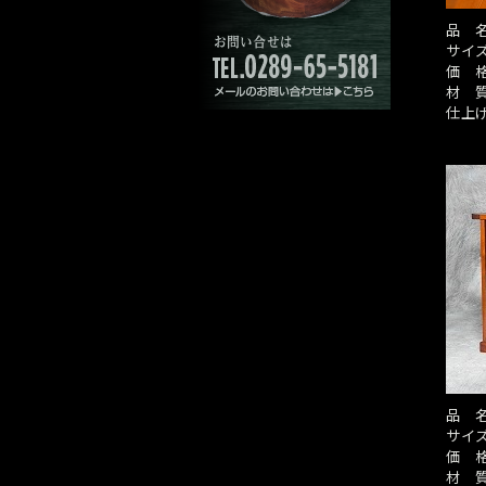
品 
サイ
価 
材 
仕上
品 
サイ
価 
材 