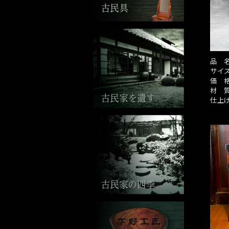
品 
サイ
価 
材 
仕上