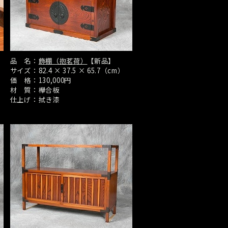
品 名：
飾棚（抱茗荷）
【新品】
サイズ：
82.4 × 37.5 × 65.7（cm）
価 格：
130,000円
材 質：
欅合板
仕上げ：
拭き漆