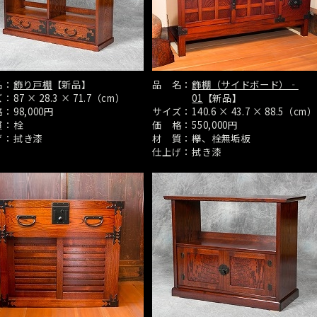
名：
飾り戸棚
【新品】
品 名：
飾棚（サイドボード）‐
ズ：
87 × 28.3 × 71.7（cm）
01
【新品】
格：
98,000円
サイズ：
140.6 × 43.7 × 88.5（cm）
質：
栓
価 格：
550,000円
げ：
拭き漆
材 質：
欅、栓無垢板
仕上げ：
拭き漆