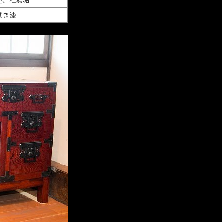
杢、栓無垢
拭き漆