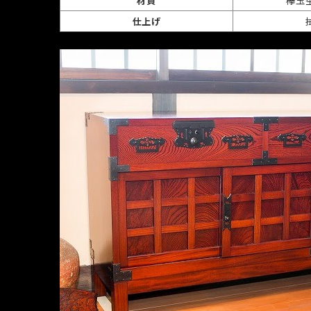
材質
欅玉
仕上げ