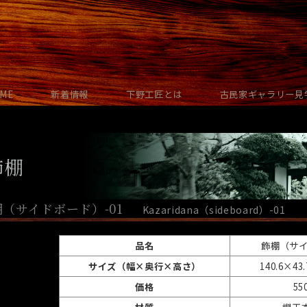
ME
新着情報
下野工匠とは
古民家ギャラリー見
飾棚
（サイドボード）-01
Kazaridana（sideboard）-01
品名
飾棚（サイ
サイズ（幅×奥行×高さ）
140.6×43
価格
55