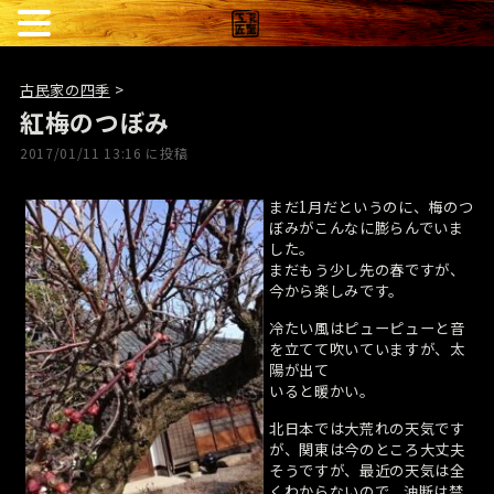
古民家の四季
>
紅梅のつぼみ
2017/01/11 13:16 に投稿
まだ1月だというのに、梅のつ
ぼみがこんなに膨らんでいま
した。
まだもう少し先の春ですが、
今から楽しみです。
冷たい風はピューピューと音
を立てて吹いていますが、太
陽が出て
いると暖かい。
北日本では大荒れの天気です
が、関東は今のところ大丈夫
そうですが、最近の天気は全
くわからないので、油断は禁