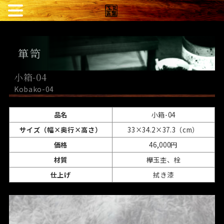
箪笥
小箱-04
Kobako-04
品名
小箱-04
サイズ（幅×奥行×高さ）
33×34.2×37.3（cm）
価格
46,000円
材質
欅玉杢、栓
仕上げ
拭き漆